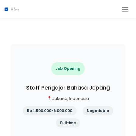
T
Home
Guru Bahasa Jepang
o
g
g
l
e
n
a
v
i
Job Opening
g
a
t
Staff Pengajar Bahasa Jepang
i
o
Jakarta, Indonesia
n
Rp4.500.000-6.000.000
Negotiable
Fulltime