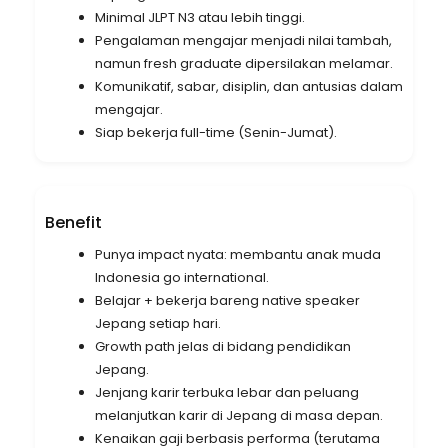
Minimal JLPT N3 atau lebih tinggi.
Pengalaman mengajar menjadi nilai tambah,
namun fresh graduate dipersilakan melamar.
Komunikatif, sabar, disiplin, dan antusias dalam
mengajar.
Siap bekerja full-time (Senin-Jumat).
Benefit
Punya impact nyata: membantu anak muda
Indonesia go international.
Belajar + bekerja bareng native speaker
Jepang setiap hari.
Growth path jelas di bidang pendidikan
Jepang.
Jenjang karir terbuka lebar dan peluang
melanjutkan karir di Jepang di masa depan.
Kenaikan gaji berbasis performa (terutama